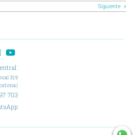
Siguiente
entral:
ocal 319
rcelona)
97 703
tsApp