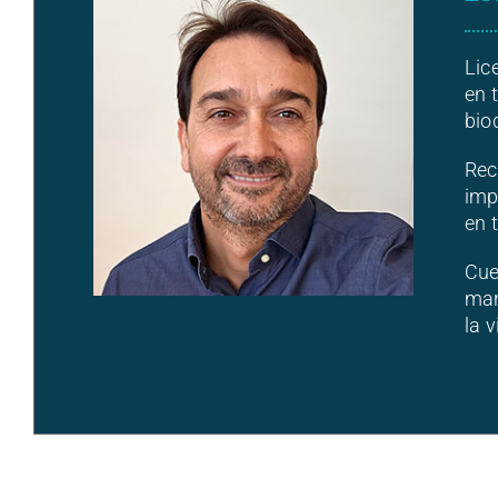
Lic
en 
bio
Rec
imp
en 
Cue
mar
la v