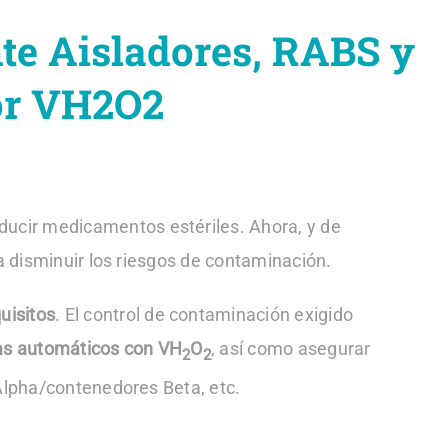
nte Aisladores, RABS y
or VH2O2
oducir medicamentos estériles. Ahora, y de
a disminuir los riesgos de contaminación.
uisitos
. El control de contaminación exigido
as automáticos con VH
O
, así como asegurar
2
2
 Alpha/contenedores Beta, etc.
.