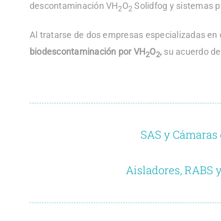
descontaminación VH
O
Solidfog y sistemas p
2
2
Al tratarse de dos empresas especializadas en di
biodescontaminación por VH
O
,
su acuerdo de
2
2
SAS y Cámaras
Aisladores, RABS y