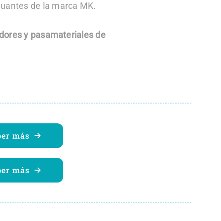
 guantes de la marca MK.
adores y pasamateriales de
ber más
ber más