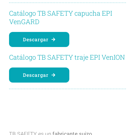
Contacto
Catálogo TB SAFETY capucha EPI
VenGARD
Blog
Descargar
Español
Catálogo TB SAFETY traje EPI VenION
Descargar
TB SAFETY es un
fabricante suizo