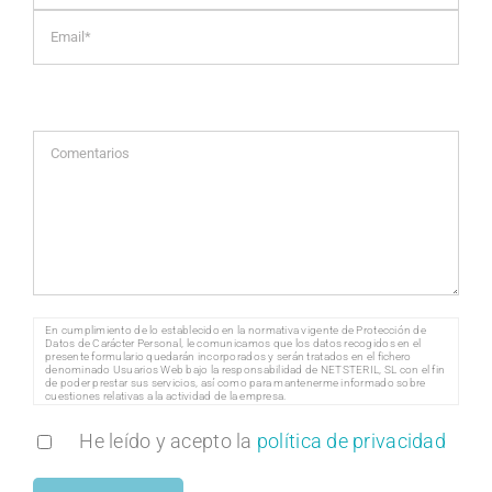
En cumplimiento de lo establecido en la normativa vigente de Protección de
Datos de Carácter Personal, le comunicamos que los datos recogidos en el
presente formulario quedarán incorporados y serán tratados en el fichero
denominado Usuarios Web bajo la responsabilidad de NETSTERIL, SL con el fin
de poder prestar sus servicios, así como para mantenerme informado sobre
cuestiones relativas a la actividad de la empresa.
Le informamos que los datos que nos facilite serán tratados de forma leal,
transparente, adecuada, pertinente, limitada, exacta y actualizada y no se
comunicarán o cederán a terceros, exceptuando que esta comunicación sea
He leído y acepto la
política de privacidad
necesaria o pueda suponer una mejora para la finalidad de los mismos, siempre
acorde a la normativa vigente en materia de protección de datos, Reglamento
General de Protección de Datos.
En el supuesto de que se produzcan cambios en alguno de los datos