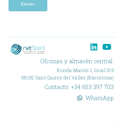
facilitados, con la finalidad de mantener nuestro fichero actualizado, le rogamos
nos lo comunique por escrito.
Le informamos de la posibilidad que tiene de ejercer los derechos de acceso,
rectificación, supresión, oposición, limitación del tratamiento y portabilidad de
sus datos de carácter personal de forma presencial en las oficinas de
NETSTERIL, SL, acompañando copia de DNI, o bien mediante correo postal a
C/ MASÍA 40-42. LOCAL A de MONTCADA I REIXAC, 08110 BARCELONA, o
correo electrónico
info@netsteril.com
Oficinas y almacén central:
Ronda Maiols 1, local 319
08192 Sant Quirze del Vallès (Barcelona)
Contacto:
+34 653 397 703
WhatsApp