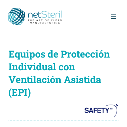
Saltar
al
contenido
Toggl
Naviga
Inicio
Equipos de Protección
Quienes somos
Individual con
Partners
Ventilación Asistida
(EPI)
Productos
Servicios