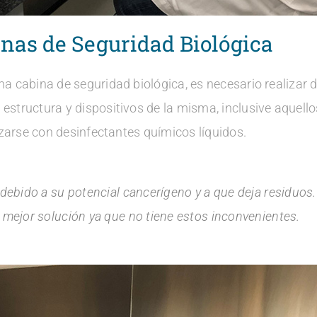
nas de Seguridad Biológica
a cabina de seguridad biológica, es necesario realizar 
structura y dispositivos de la misma, inclusive aquell
izarse con desinfectantes químicos líquidos.
ebido a su potencial cancerígeno y a que deja residuos. 
mejor solución ya que no tiene estos inconvenientes.