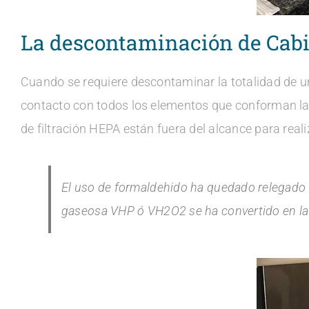
La descontaminación de Cabi
Cuando se requiere descontaminar la totalidad de un
contacto con todos los elementos que conforman la e
de filtración HEPA están fuera del alcance para real
El uso de formaldehido ha quedado relegado d
gaseosa VHP ó VH2O2 se ha convertido en la 