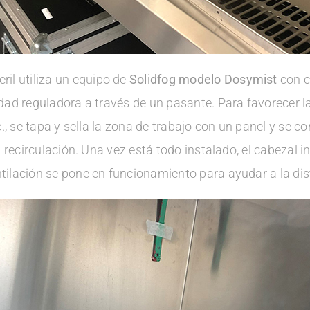
il utiliza un equipo de
Solidfog modelo Dosymist
con c
nidad reguladora a través de un pasante. Para favorecer l
tc., se tapa y sella la zona de trabajo con un panel y se c
 la recirculación. Una vez está todo instalado, el cabezal
entilación se pone en funcionamiento para ayudar a la dis