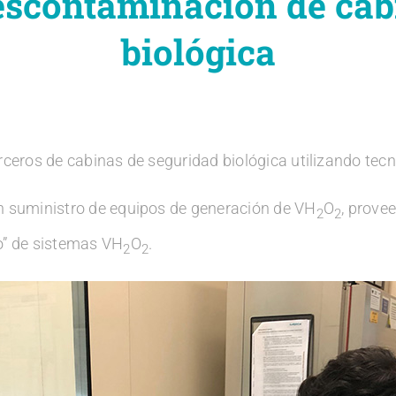
descontaminación de cab
biológica
rceros de cabinas de seguridad biológica utilizando tec
en suministro de equipos de generación de VH
O
, prove
2
2
o” de sistemas VH
O
.
2
2