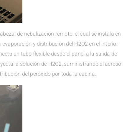
abezal de nebulización remoto, el cual se instala en
a evaporación y distribución del H2O2 en el interior
onecta un tubo flexible desde el panel a la salida de
 inyecta la solución de H2O2, suministrando el aerosol
tribución del peróxido por toda la cabina.